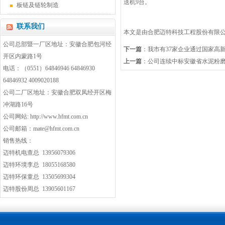
送机9台。
板链及链轮制造
联系我们
本文是由合肥迈特科技工程股份有限
公司总部暨一厂区地址：安徽合肥包河经
下一篇
：我市有37家企业通过国家高
开区内蒙路1号
上一篇
：公司连续中标安徽省水泥粉
电话：（0551）64846946 64846930
64846932 4009020188
公司二厂区地址：安徽合肥双凤经开区梅
冲湖路16号
公司网站:
http://www.hfmt.com.cn
公司邮箱：
mate@hfmt.com.cn
销售热线
：
迈特机电查总 13956079306
迈特环境李总 18055168580
迈特环保童总 13505699304
迈特股份周总 13905601167