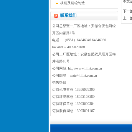
本文
板链及链轮制造
下一
联系我们
上一
公司总部暨一厂区地址：安徽合肥包河经
开区内蒙路1号
电话：（0551）64846946 64846930
64846932 4009020188
公司二厂区地址：安徽合肥双凤经开区梅
冲湖路16号
公司网站:
http://www.hfmt.com.cn
公司邮箱：
mate@hfmt.com.cn
销售热线
：
迈特机电查总 13956079306
迈特环境李总 18055168580
迈特环保童总 13505699304
迈特股份周总 13905601167