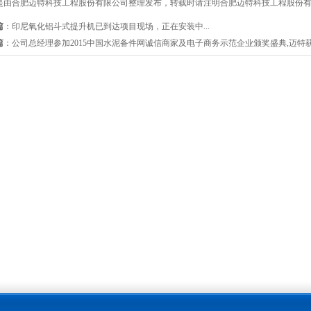
是由合肥迈特科技工程股份有限公司整理发布，转载时请注明
合肥迈特科技工程股份
篇
：印尼氧化铝斗式提升机已到达项目现场，正在安装中...
篇
：公司总经理参加2015中国水泥备件网诚信商家及电子商务示范企业颁奖盛典,迈特